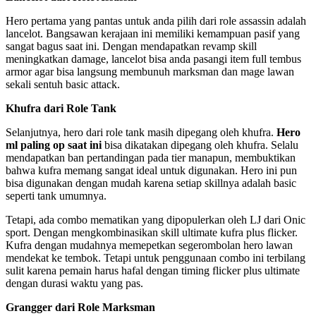
Hero pertama yang pantas untuk anda pilih dari role assassin adalah
lancelot. Bangsawan kerajaan ini memiliki kemampuan pasif yang
sangat bagus saat ini. Dengan mendapatkan revamp skill
meningkatkan damage, lancelot bisa anda pasangi item full tembus
armor agar bisa langsung membunuh marksman dan mage lawan
sekali sentuh basic attack.
Khufra dari Role Tank
Selanjutnya, hero dari role tank masih dipegang oleh khufra.
Hero
ml paling op saat ini
bisa dikatakan dipegang oleh khufra. Selalu
mendapatkan ban pertandingan pada tier manapun, membuktikan
bahwa kufra memang sangat ideal untuk digunakan. Hero ini pun
bisa digunakan dengan mudah karena setiap skillnya adalah basic
seperti tank umumnya.
Tetapi, ada combo mematikan yang dipopulerkan oleh LJ dari Onic
sport. Dengan mengkombinasikan skill ultimate kufra plus flicker.
Kufra dengan mudahnya memepetkan segerombolan hero lawan
mendekat ke tembok. Tetapi untuk penggunaan combo ini terbilang
sulit karena pemain harus hafal dengan timing flicker plus ultimate
dengan durasi waktu yang pas.
Grangger dari Role Marksman