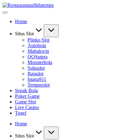
Skip
Restaurantaufildutemps
to
Game
content
Slot
Home
Terbaru
Situs Slot
Plinko Slot
Autobola
Mabukwin
QQSutera
Monsterbola
Suhuslot
Bajaslot
Istana911
Tempurslot
Sepak Bola
Poker Game
Game Slot
Live Casino
Togel
Home
Situs Slot